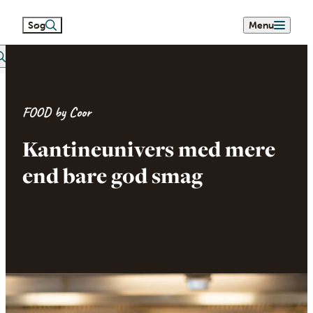
Søg
Menu
eetext search
FOOD by Coor
Kantineunivers med mere
end bare god smag