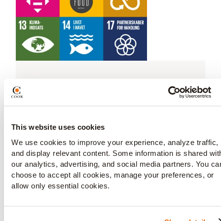
Selvforkælelse og takeaway
Færdig på kontoret 17:30. En halv
This website uses cookies
time hjem. Indkøb 20 minutter.
Madlavning i en time. Det kan hurtigt
We use cookies to improve your experience, analyze traffic,
and display relevant content. Some information is shared wit
blive sent, inden familien kan sætte
our analytics, advertising, and social media partners. You ca
sig til bordet.
choose to accept all cookies, manage your preferences, or
allow only essential cookies.
Aftensmad behøver ikke være
dagens store hovedpine. Glem køen