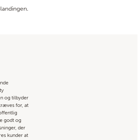
blandingen.
ende
ty
 og tilbyder
kræves for, at
ffentlig
re godt og
øsninger, der
res kunder at