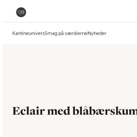
Kantineunivers
Smag på værdierne
Nyheder
Eclair med blåbærsku