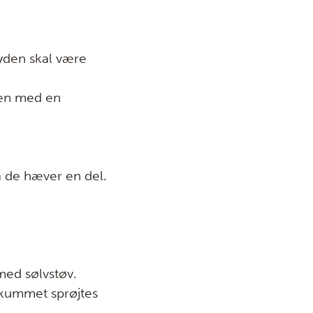
yden skal være
men med en
a de hæver en del.
med sølvstøv.
skummet sprøjtes