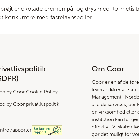
sprøjt chokolade cremen på, og drys med flormelis 
ldt konkurrere med fastelavnsboller.
ivatlivspolitik
Om Coor
GDPR)
Coor er en af ​​de før
leverandører af Facili
od by Coor Cookie Policy
Management i Norden
od by Coor privatlivspolitik
alle de services, der 
en virksomhed eller o
institution kan funge
effektivt. Vi skaber l
ntrolrapporter
gør det muligt for vo