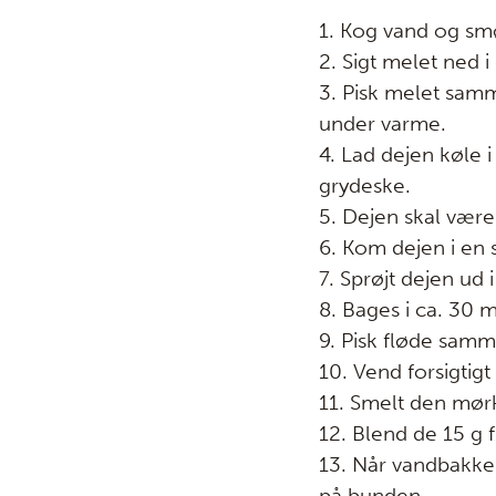
1. Kog vand og smø
2. Sigt melet ned i
3. Pisk melet sam
under varme.
4. Lad dejen køle 
grydeske.
5. Dejen skal være 
6. Kom dejen i en 
7. Sprøjt dejen ud
8. Bages i ca. 30
9. Pisk fløde samm
10. Vend forsigti
11. Smelt den mør
12. Blend de 15 g 
13. Når vandbakke
på bunden.