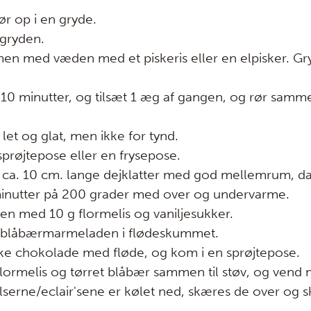
r op i en gryde.
 gryden.
men med væden med et piskeris eller en elpisker. Gr
i 10 minutter, og tilsæt 1 æg af gangen, og rør sam
let og glat, men ikke for tynd.
sprøjtepose eller en frysepose.
 i ca. 10 cm. lange dejklatter med god mellemrum, d
 minutter på 200 grader med over og undervarme.
en med 10 g flormelis og vaniljesukker.
gt blåbærmarmeladen i flødeskummet.
ke chokolade med fløde, og kom i en sprøjtepose.
flormelis og tørret blåbær sammen til støv, og vend 
lserne/eclair'sene er kølet ned, skæres de over og 