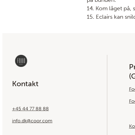
14. Kom låget på, 
15. Eclairs kan sni
Pr
(
Kontakt
Fo
Fo
+45 44 77 88 88
info.dk@coor.com
Ko