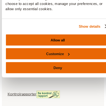
Kontakt
choose to accept all cookies, manage your preferences, or
allow only essential cookies.
+45 44 77 88 88
Show details
info.dk@coor.com
Allow all
Customize
Privatlivspolitik (GDPR)
Food by Coor Cookie Policy
Deny
Food by Coor privatlivspolitik
Kontrolrapporter