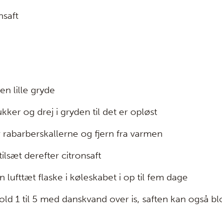
nsaft
en lille gryde
ukker og drej i gryden til det er opløst
r rabarberskallerne og fjern fra varmen
tilsæt derefter citronsaft
 lufttæt flaske i køleskabet i op til fem dage
old 1 til 5 med danskvand over is, saften kan også bl