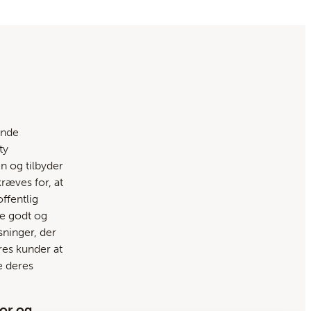
ende
ty
 og tilbyder
kræves for, at
ffentlig
re godt og
øsninger, der
res kunder at
e deres
or og