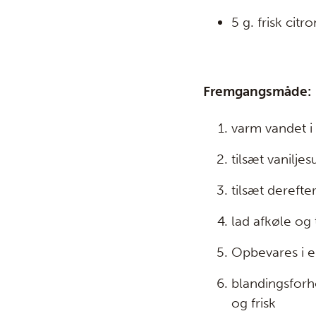
5 g. frisk citro
Fremgangsmåde:
varm vandet i 
tilsæt vaniljes
tilsæt derefte
lad afkøle og 
Opbevares i en
blandingsforh
og frisk