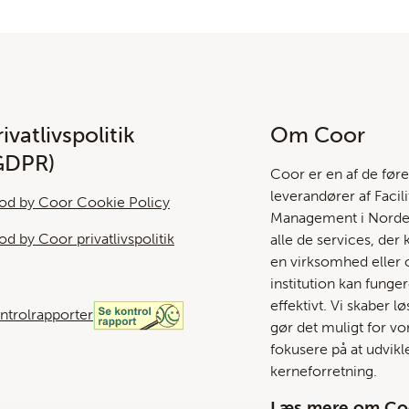
ivatlivspolitik
Om Coor
GDPR)
Coor er en af ​​de før
leverandører af Facili
od by Coor Cookie Policy
Management i Norden
od by Coor privatlivspolitik
alle de services, der 
en virksomhed eller o
institution kan funge
effektivt. Vi skaber l
ntrolrapporter
gør det muligt for vo
fokusere på at udvikl
kerneforretning.
Læs mere om Co