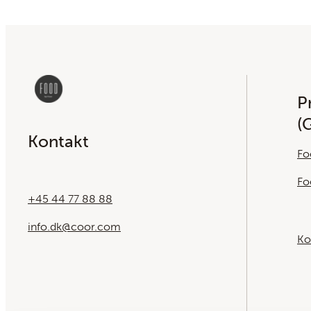
Pr
(
Kontakt
Fo
Fo
+45 44 77 88 88
info.dk@coor.com
Ko