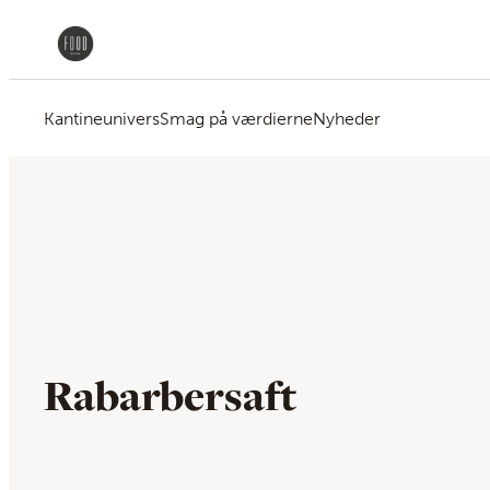
Kantineunivers
Smag på værdierne
Nyheder
Rabarbersaft