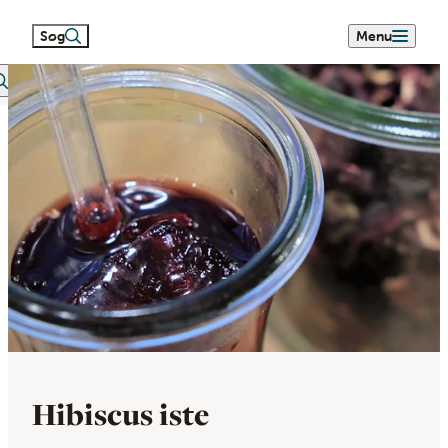
Søg
Menu
eetext search
Hibiscus iste