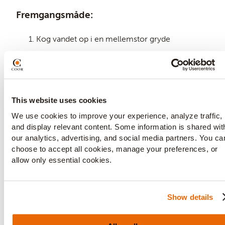
Fremgangsmåde:
Kog vandet op i en mellemstor gryde
Tilsæt de tørrede hibiscusblomster
Tag gryden fra varmen og lad det trække i en
time
This website uses cookies
Sigtes derefter gennem en fin sigte og kassér
hibiscusblomsterne
We use cookies to improve your experience, analyze traffic,
and display relevant content. Some information is shared wit
Rør honning i den varme te og stil den på køl i
our analytics, advertising, and social media partners. You ca
min. 1 time
choose to accept all cookies, manage your preferences, or
Server i et højt glas med isterninger og evt. en
allow only essential cookies.
skive citron
Show details