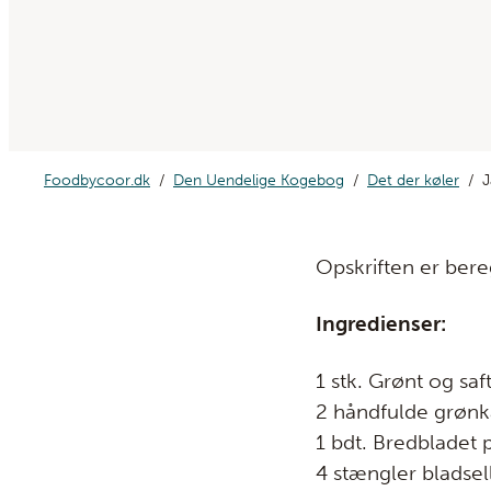
Foodbycoor.dk
Den Uendelige Kogebog
Det der køler
J
Opskriften er bereg
Ingredienser:
1 stk. Grønt og saf
2 håndfulde grønkål
1 bdt. Bredbladet p
4 stængler bladsell