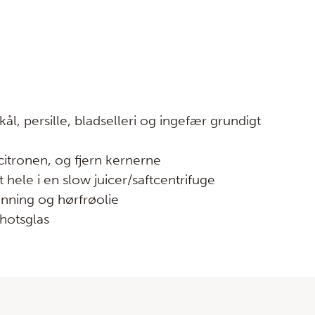
ål, persille, bladselleri og ingefær grundigt
 citronen, og fjern kernerne
t hele i en slow juicer/saftcentrifuge
onning og hørfrøolie
shotsglas