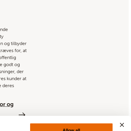
ende
ty
 og tilbyder
kræves for, at
ffentlig
re godt og
øsninger, der
res kunder at
e deres
or og
ninger
Allow all