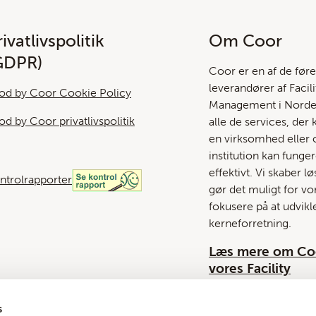
ivatlivspolitik
Om Coor
GDPR)
Coor er en af ​​de før
leverandører af Facili
od by Coor Cookie Policy
Management i Norden
od by Coor privatlivspolitik
alle de services, der 
en virksomhed eller o
institution kan funge
effektivt. Vi skaber l
ntrolrapporter
gør det muligt for vo
fokusere på at udvikl
kerneforretning.
Læs mere om Co
vores Facility
Management løs
her
s