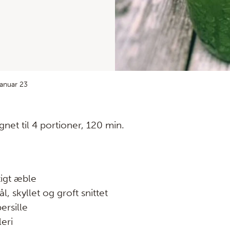
anuar 23
net til 4 portioner, 120 min.
tigt æble
, skyllet og groft snittet
ersille
eri