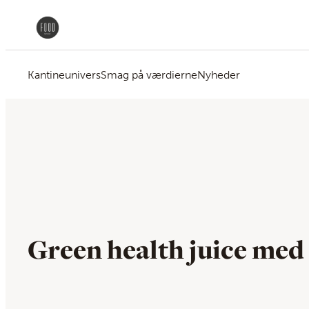
Kantineunivers
Smag på værdierne
Nyheder
Green health juice med