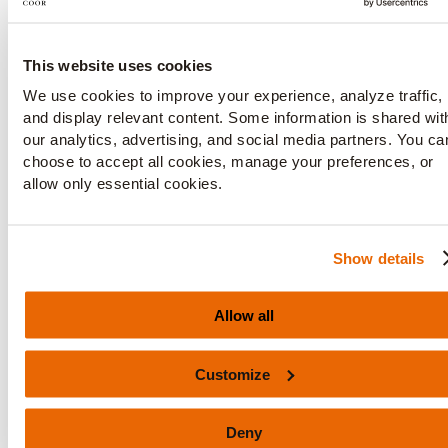
blad, skyl dem og halver dem på langs
Lad dem stege ved høj varme til de er
gyldne/brændte
This website uses cookies
We use cookies to improve your experience, analyze traffic,
Skru ned for varmen og lad det simre i 6-8
minutter
and display relevant content. Some information is shared wit
our analytics, advertising, and social media partners. You ca
Læg herefter porrer og forårsløg på et stykke
choose to accept all cookies, manage your preferences, or
bagepapir og i køleskab
allow only essential cookies.
Ramsløgsolie
Show details
Blend ramsløg og rapsolie sammen
Sigtes gennem en fin sigte
Allow all
Forvarm ovnen til 195°C almindelig ovn
Læg de tynde skiver rugbrød på en rist og pensl
Customize
dem med ramsløgsolie
Drysses eventuelt med lidt groft havsalt
Deny