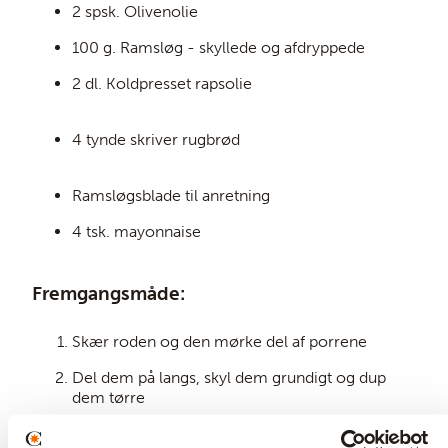
2 spsk. Olivenolie
100 g. Ramsløg - skyllede og afdryppede
2 dl. Koldpresset rapsolie
4 tynde skriver rugbrød
Ramsløgsblade til anretning
4 tsk. mayonnaise
Fremgangsmåde:
Skær roden og den mørke del af porrene
Del dem på langs, skyl dem grundigt og dup
dem tørre
Skær roden af forårsløgene, fjern det yderste