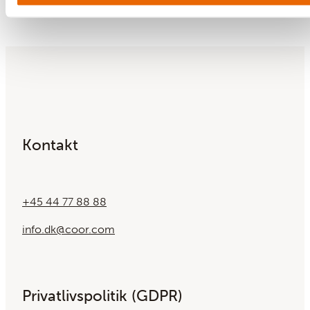
Bages til de er sprøde - ca. 4-6 minutter
Kontakt
+45 44 77 88 88
info.dk@coor.com
Privatlivspolitik (GDPR)