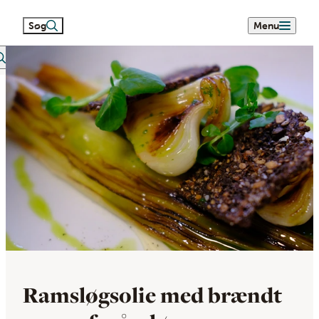
Søg
Menu
eetext search
Ramsløgsolie med brændt