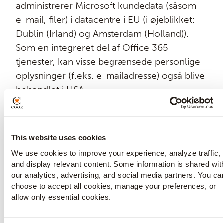
administrerer Microsoft kundedata (såsom
e-mail, filer) i datacentre i EU (i øjeblikket:
Dublin (Irland) og Amsterdam (Holland)).
Som en integreret del af Office 365-
tjenester, kan visse begrænsede personlige
oplysninger (f.eks. e-mailadresse) også blive
behandlet i USA.
For at overholde gældende
databeskyttelseskrav, har Coor indgået en
This website uses cookies
databehandlingsaftale med Microsoft og har
We use cookies to improve your experience, analyze traffic,
også indgået standard kontraktklausuler
and display relevant content. Some information is shared wit
("EU Model Clauses") med Microsoft. Alle
our analytics, advertising, and social media partners. You ca
Microsoft-underleverandører, der behandler
choose to accept all cookies, manage your preferences, or
allow only essential cookies.
personlig data i forbindelse med Office 365-
tjenesterne, er forpligtede af Microsoft i