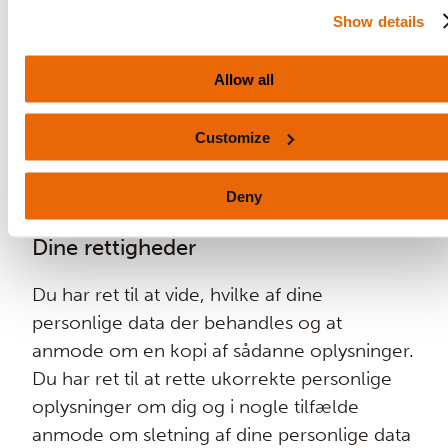
overensstemmelse med artikel 11 i EU
Show details
Modelklausuler.
Allow all
Dine personlige oplysninger, der bruges til
serviceanmodninger, gemmes, indtil vi ikke
Customize
længere har brug for det til at opfylde din
anmodning.
Deny
Dine rettigheder
Du har ret til at vide, hvilke af dine
personlige data der behandles og at
anmode om en kopi af sådanne oplysninger.
Du har ret til at rette ukorrekte personlige
oplysninger om dig og i nogle tilfælde
anmode om sletning af dine personlige data