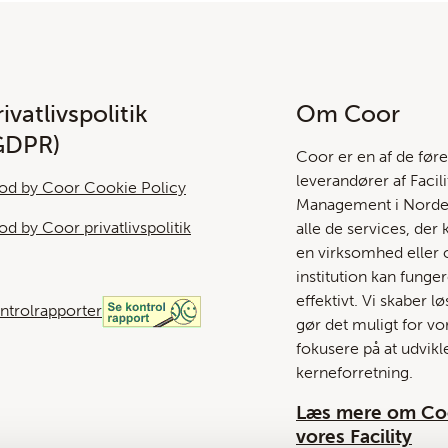
ivatlivspolitik
Om Coor
GDPR)
Coor er en af ​​de før
leverandører af Facili
od by Coor Cookie Policy
Management i Norden
od by Coor privatlivspolitik
alle de services, der 
en virksomhed eller o
institution kan funge
effektivt. Vi skaber l
ntrolrapporter
gør det muligt for vo
fokusere på at udvikl
kerneforretning.
Læs mere om Co
vores Facility