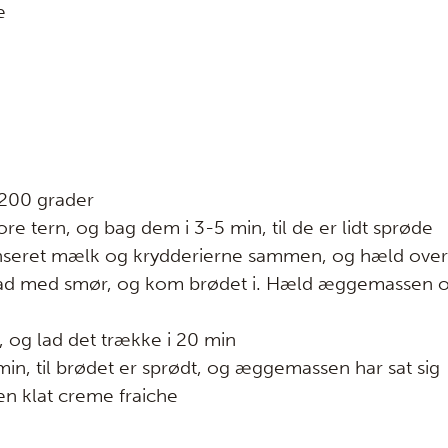
e
200 grader
ore tern, og bag dem i 3-5 min, til de er lidt sprøde
nseret mælk og krydderierne sammen, og hæld over
t fad med smør, og kom brødet i. Hæld æggemassen ov
e, og lad det trække i 20 min
 min, til brødet er sprødt, og æggemassen har sat sig
en klat creme fraiche