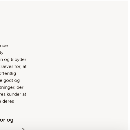
ende
ty
 og tilbyder
kræves for, at
ffentlig
re godt og
øsninger, der
res kunder at
e deres
or og