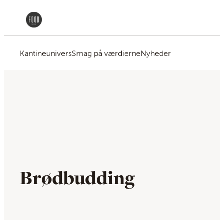
Kantineunivers
Smag på værdierne
Nyheder
Brødbudding