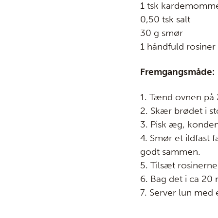
1 tsk kardemomm
0,50 tsk salt
30 g smør
1 håndfuld rosiner
Fremgangsmåde:
1. Tænd ovnen på 
2. Skær brødet i st
3. Pisk æg, konde
4. Smør et ildfas
godt sammen.
5. Tilsæt rosinern
6. Bag det i ca 20
7. Server lun med 