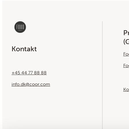
Pr
(
Kontakt
Fo
Fo
+45 44 77 88 88
info.dk@coor.com
Ko