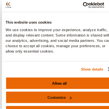
madspild et problem rent praktisk? Madspild
belaster miljøet mere, end vi måske går
rundt og tror. Først og fremmest belaster
det i langt de fleste tilfælde at producere
This website uses cookies
maden i sig selv, og dernæst er det spild af
We use cookies to improve your experience, analyze traffic,
ressourcer, når maden efterfølgende smides
and display relevant content. Some information is shared wit
our analytics, advertising, and social media partners. You ca
ud. Det forsager en unødig miljø- og
choose to accept all cookies, manage your preferences, or
klimabelastning, som i sidste ende er
allow only essential cookies.
formålsløs, og derfor er madspild et
område, der er værd at prioritere og arbejde
på at forbedre.
Show details
Allow all
Hvordan undgår I madspild på
arbejdspladsen?
Customize
Som arbejdsplads kan man blandt andet