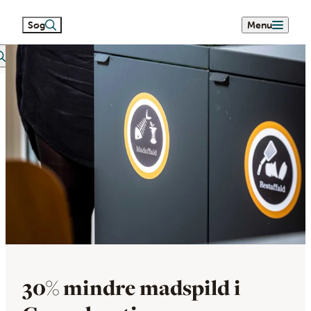
Søg
Menu
eetext search
30% mindre madspild i